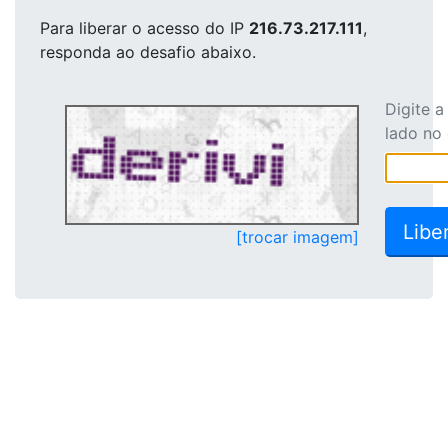
Para liberar o acesso
do IP
216.73.217.111
,
responda ao desafio abaixo.
Digite 
lado no
[trocar imagem]